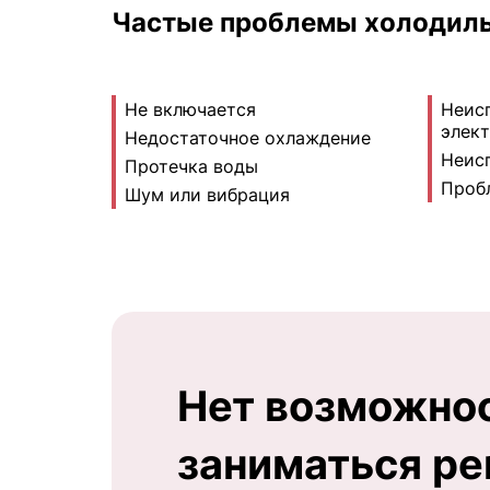
Частые проблемы холодиль
Не включается
Неис
элек
Недостаточное охлаждение
Неис
Протечка воды
Проб
Шум или вибрация
Нет возможно
заниматься р