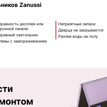
ников Zanussi
правность дисплея или
Неприятные запахи
тронной панели
Дверца не закрывается
правный светильник
Разлив воды на полу
лемы с замораживанием
сти
емонтом