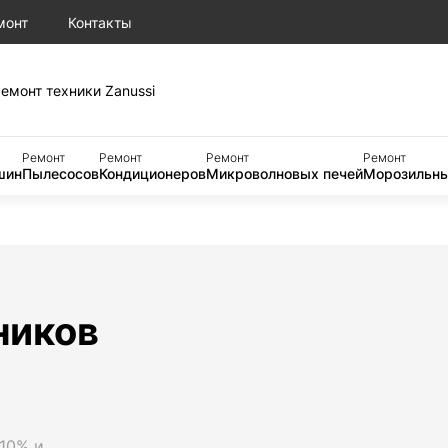
монт
Контакты
емонт техники Zanussi
Ремонт
Ремонт
Ремонт
Ремонт
шин
Пылесосов
Кондиционеров
Микроволновых печей
Морозильны
ников
 10% и